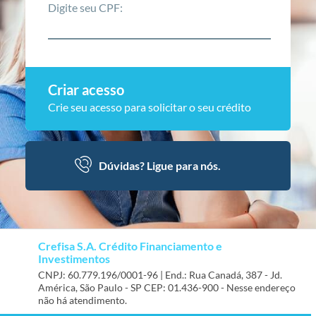
Digite seu CPF:
Criar acesso
Crie seu acesso para solicitar o seu crédito
Dúvidas? Ligue para nós.
Crefisa S.A. Crédito Financiamento e
Investimentos
CNPJ: 60.779.196/0001-96 | End.: Rua Canadá, 387 - Jd.
América, São Paulo - SP CEP: 01.436-900 - Nesse endereço
não há atendimento.